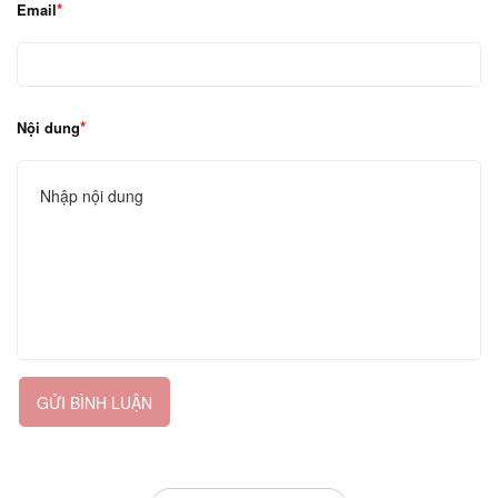
Email
Nội dung
GỬI BÌNH LUẬN