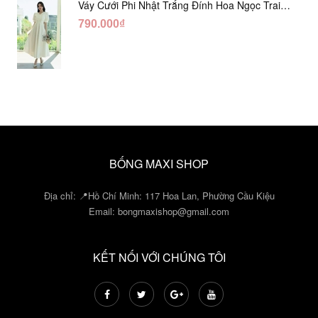
Váy Cưới Phi Nhật Trắng Đính Hoa Ngọc Trai
Lửng DC465
790.000₫
BỐNG MAXI SHOP
Địa chỉ: 📍Hồ Chí Minh: 117 Hoa Lan, Phường Cầu Kiệu
Email:
bongmaxishop@gmail.com
KẾT NỐI VỚI CHÚNG TÔI