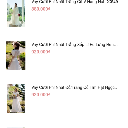
Váy Cưới Phi Nhật Trắng Cổ V Hàng Nút DC549
880.000₫
Váy Cưới Phi Nhật Trắng Xếp Li Eo Lưng Ren
DC547
920.000₫
Váy Cưới Phi Nhật Đỏ/Trăng Cổ Tim Hạt Ngọc
DC548
920.000₫