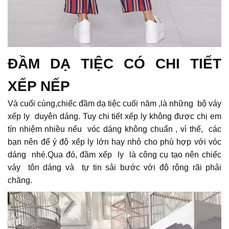
ĐẦM DẠ TIỆC CÓ CHI TIẾT
XẾP NẾP
Và cuối cùng,chiếc đầm dạ tiệc cuối năm ,là những bộ váy
xếp ly duyên dáng. Tuy chi tiết xếp ly không được chị em
tín nhiệm nhiều nếu vóc dáng không chuẩn , vì thế, các
bạn nên để ý độ xếp ly lớn hay nhỏ cho phù hợp với vóc
dáng nhé.Qua đó, đầm xếp ly là công cụ tạo nên chiếc
váy tôn dáng và tự tin sải bước với độ rộng rãi phải
chăng.