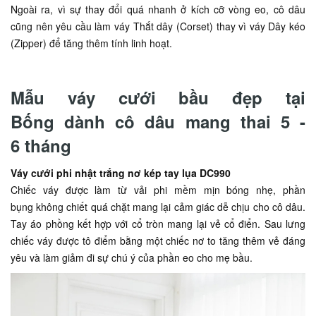
Ngoài ra, vì sự thay đổi quá nhanh ở kích cỡ vòng eo, cô dâu
cũng nên yêu cầu làm váy Thắt dây (Corset) thay vì váy Dây kéo
(Zipper) để tăng thêm tính linh hoạt.
Mẫu váy cưới bầu đẹp tại
Bống dành cô dâu mang thai 5 -
6 tháng
Váy cưới phi nhật trắng nơ kép tay lụa DC990
Chiếc váy được làm từ vải phi mềm mịn bóng nhẹ, phần
bụng không chiết quá chặt mang lại cảm giác dễ chịu cho cô dâu.
Tay áo phồng kết hợp với cổ tròn mang lại vẻ cổ điển. Sau lưng
chiếc váy được tô điểm bằng một chiếc nơ to tăng thêm vẻ đáng
yêu và làm giảm đi sự chú ý của phần eo cho mẹ bầu.