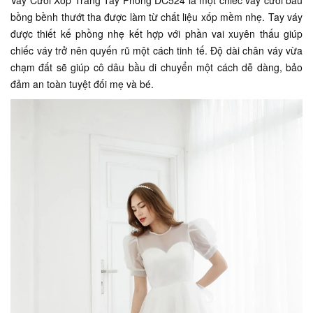
Váy Cưới Xốp Trắng Tay Phồng DC524 là một chiếc váy cưới bầu
bồng bềnh thướt tha được làm từ chất liệu xốp mềm nhẹ. Tay váy
được thiết kế phồng nhẹ kết hợp với phần vai xuyên thấu giúp
chiếc váy trở nên quyến rũ một cách tinh tế. Độ dài chân váy vừa
chạm đất sẽ giúp cô dâu bầu di chuyển một cách dễ dàng, bảo
đảm an toàn tuyệt đối mẹ và bé.