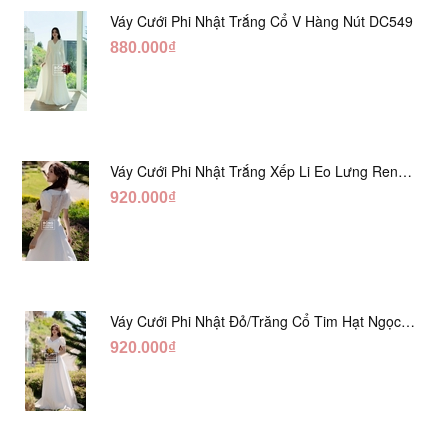
Váy Cưới Phi Nhật Trắng Cổ V Hàng Nút DC549
880.000₫
Váy Cưới Phi Nhật Trắng Xếp Li Eo Lưng Ren
DC547
920.000₫
Váy Cưới Phi Nhật Đỏ/Trăng Cổ Tim Hạt Ngọc
DC548
920.000₫