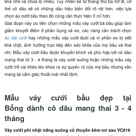
khá nhỏ và chưa lộ nhiều. Tuy nhiên kể từ tháng thứ ba trở đi, cơ
thể cô dâu sẽ có những dấu hiệu biến đổi rõ rệt hơn, việc lựa
chọn áo cưới bầu theo đó cũng cần thực hiện tỉ mỉ hơn.
Giai đoạn này ưu tiên chọn những mẫu váy cưới bà bầu giúp làm
giảm khuyết điểm ở phần bụng và eo, các nàng cần tránh chọn
áo dài cưới
hay những mẫu váy cưới đuôi cá vì phần eo bị siết
khá chặt, ảnh hưởng trực tiếp đến sức khỏe của mẹ bầu và thai
nhi. Mẫu váy cưới bầu được khuyến khích và phù hợp với cô dâu
mang thai từ 3 - 4 tháng là váy cưới suông hoặc những mẫu váy
cưới trễ vai khéo léo khoe ra sự quyến rũ của mẹ bầu nhưng vẫn
mang lại cảm giác thoải mái nhất định.
Mẫu váy cưới bầu đẹp tại
Bống dành cô dâu mang thai 3 - 4
tháng
Váy cưới phi nhật trắng suông cổ thuyền kèm nơ sau VC816