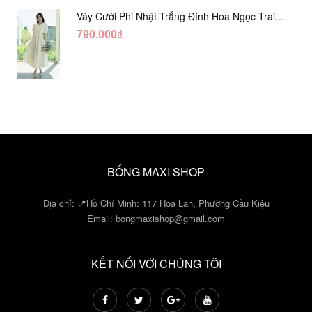
Váy Cưới Phi Nhật Trắng Đính Hoa Ngọc Trai
Lửng DC465
790.000₫
BỐNG MAXI SHOP
Địa chỉ: 📍Hồ Chí Minh: 117 Hoa Lan, Phường Cầu Kiệu
Email:
bongmaxishop@gmail.com
KẾT NỐI VỚI CHÚNG TÔI