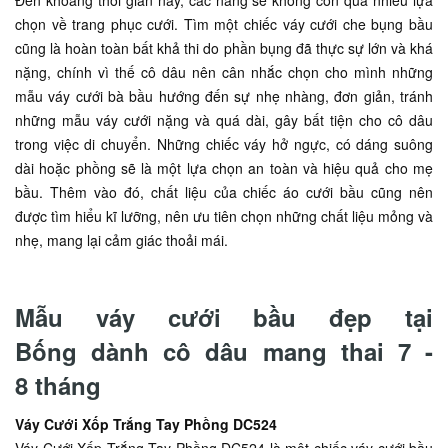
Đến khoảng thời gian này, các nàng sẽ không còn quá nhiều lựa
chọn về trang phục cưới. Tìm một chiếc váy cưới che bụng bầu
cũng là hoàn toàn bất khả thi do phần bụng đã thực sự lớn và khá
nặng, chính vì thế cô dâu nên cân nhắc chọn cho mình những
mẫu váy cưới bà bầu hướng đến sự nhẹ nhàng, đơn giản, tránh
những mẫu váy cưới nặng và quá dài, gây bất tiện cho cô dâu
trong việc di chuyển. Những chiếc váy hở ngực, có dáng suông
dài hoặc phồng sẽ là một lựa chọn an toàn và hiệu quả cho mẹ
bầu. Thêm vào đó, chất liệu của chiếc áo cưới bầu cũng nên
được tìm hiểu kĩ lưỡng, nên ưu tiên chọn những chất liệu mỏng và
nhẹ, mang lại cảm giác thoải mái.
Mẫu váy cưới bầu đẹp tại
Bống dành cô dâu mang thai 7 -
8 tháng
Váy Cưới Xốp Trắng Tay Phồng DC524