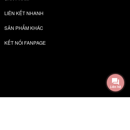
LIÊN KẾT NHANH
SẢN PHẨM KHÁC
KẾT NỐI FANPAGE
Liên hệ
@2018 - Bản quyền thuộc về TL Creative
Cung cấp bởi Sapo