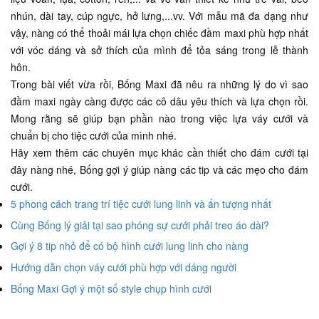
nhún, dài tay, cúp ngực, hở lưng,...vv. Với mẫu mã đa dạng như
vậy, nàng có thể thoải mái lựa chọn chiếc đầm maxi phù hợp nhất
với vóc dáng và sở thích của mình để tỏa sáng trong lễ thành
hôn.
Trong bài viết vừa rồi, Bống Maxi đã nêu ra những lý do vì sao
đầm maxi ngày càng được các cô dâu yêu thích và lựa chọn rồi.
Mong rằng sẽ giúp bạn phần nào trong việc lựa váy cưới và
chuẩn bị cho tiệc cưới của mình nhé.
Hãy xem thêm các chuyên mục khác cần thiết cho đám cưới tại
đây nàng nhé, Bống gợi ý giúp nàng các tip và các mẹo cho đám
cưới.
5 phong cách trang trí tiệc cưới lung linh và ấn tượng nhất
Cùng Bống lý giải tại sao phóng sự cưới phải treo áo dài?
Gợi ý 8 tip nhỏ để có bộ hình cưới lung linh cho nàng
Hướng dẫn chọn váy cưới phù hợp với dáng người
Bống Maxi Gợi ý một số style chụp hình cưới