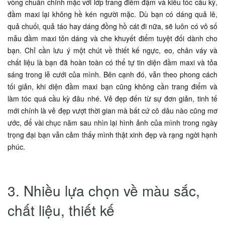
vòng chuẩn chỉnh mặc với lớp trang điểm đậm và kiểu tóc cầu kỳ,
đầm maxi lại không hề kén người mặc. Dù bạn có dáng quả lê,
quả chuối, quả táo hay dáng đồng hồ cát đi nữa, sẽ luôn có vô số
mẫu đầm maxi tôn dáng và che khuyết điểm tuyệt đối dành cho
bạn. Chỉ cần lưu ý một chút về thiết kế ngực, eo, chân váy và
chất liệu là bạn đã hoàn toàn có thể tự tin diện đầm maxi và tỏa
sáng trong lễ cưới của mình. Bên cạnh đó, vẫn theo phong cách
tối giản, khi diện đầm maxi bạn cũng không cần trang điểm và
làm tóc quá cầu kỳ đâu nhé. Vẻ đẹp đến từ sự đơn giản, tinh tế
mới chính là vẻ đẹp vượt thời gian mà bất cứ cô dâu nào cũng mơ
ước, để vài chục năm sau nhìn lại hình ảnh của mình trong ngày
trọng đại bạn vẫn cảm thấy mình thật xinh đẹp và rạng ngời hạnh
phúc.
3. Nhiều lựa chọn về màu sắc,
chất liệu, thiết kế