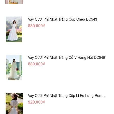
Váy Cưới Phi Nhật Trắng Cúp Chéo DC543
880.000₫
Váy Cưới Phi Nhật Trắng Cổ V Hàng Nút DC549
880.000₫
Váy Cưới Phi Nhật Trắng Xếp Li Eo Lưng Ren
DC547
920.000₫