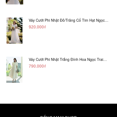
Váy Cưới Phi Nhật Đỏ/Trăng Cổ Tim Hạt Ngọc
DC548
920.000₫
Váy Cưới Phi Nhật Trắng Đính Hoa Ngọc Trai
Lửng DC465
790.000₫