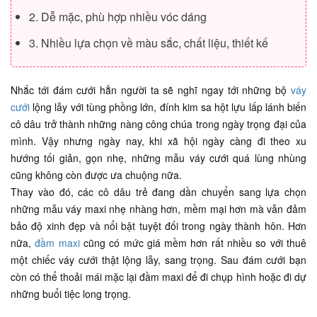
2. Dễ mặc, phù hợp nhiều vóc dáng
3. Nhiều lựa chọn về màu sắc, chất liệu, thiết kế
Nhắc tới đám cưới hẳn người ta sẽ nghĩ ngay tới những bộ
váy
cưới
lộng lẫy với tùng phồng lớn, đính kim sa hột lựu lấp lánh biến
cô dâu trở thành những nàng công chúa trong ngày trọng đại của
mình. Vậy nhưng ngày nay, khi xã hội ngày càng đi theo xu
hướng tối giản, gọn nhẹ, những mẫu váy cưới quá lùng nhùng
cũng không còn được ưa chuộng nữa.
Thay vào đó, các cô dâu trẻ đang dần chuyển sang lựa chọn
những mẫu váy maxi nhẹ nhàng hơn, mềm mại hơn mà vẫn đảm
bảo độ xinh đẹp và nổi bật tuyệt đối trong ngày thành hôn. Hơn
nữa,
đầm maxi
cũng có mức giá mềm hơn rất nhiều so với thuê
một chiếc váy cưới thật lộng lẫy, sang trọng. Sau đám cưới bạn
còn có thể thoải mái mặc lại đầm maxi để đi chụp hình hoặc đi dự
những buổi tiệc long trọng.