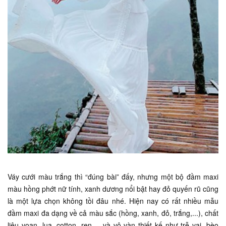
Váy cưới màu trắng thì “đúng bài” đấy, nhưng một bộ đầm maxi
màu hồng phớt nữ tính, xanh dương nổi bật hay đỏ quyến rũ cũng
là một lựa chọn không tồi đâu nhé. Hiện nay có rất nhiều mẫu
đầm maxi đa dạng về cả màu sắc (hồng, xanh, đỏ, trắng,...), chất
liệu voan, lụa, cotton, ren,... và vô vàn thiết kế như trễ vai, bèo