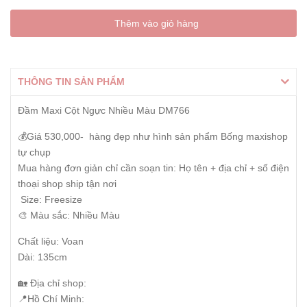
Thêm vào giỏ hàng
THÔNG TIN SẢN PHẨM
Đầm Maxi Cột Ngực Nhiều Màu DM766
💰Giá 530,000- hàng đẹp như hình sản phẩm Bống maxishop
tự chụp
Mua hàng đơn giản chỉ cần soạn tin: Họ tên + địa chỉ + số điện
thoại shop ship tận nơi
Size: Freesize
🎨 Màu sắc: Nhiều Màu
Chất liệu: Voan
Dài: 135cm
🏡 Địa chỉ shop:
📍Hồ Chí Minh: