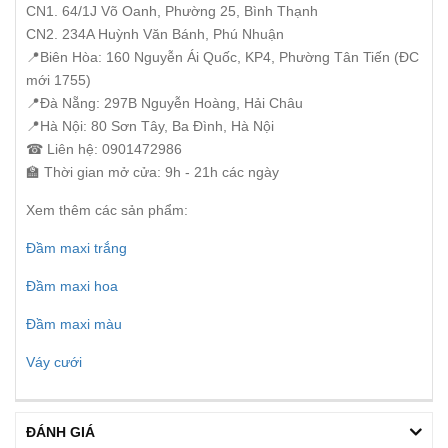
CN1. 64/1J Võ Oanh, Phường 25, Bình Thạnh
CN2. 234A Huỳnh Văn Bánh, Phú Nhuận
📍Biên Hòa: 160 Nguyễn Ái Quốc, KP4, Phường Tân Tiến (ĐC
mới 1755)
📍Đà Nẵng: 297B Nguyễn Hoàng, Hải Châu
📍Hà Nội: 80 Sơn Tây, Ba Đình, Hà Nội
☎ Liên hệ: 0901472986
🏫 Thời gian mở cửa: 9h - 21h các ngày
Xem thêm các sản phẩm:
Đầm maxi trắng
Đầm maxi hoa
Đầm maxi màu
Váy cưới
ĐÁNH GIÁ