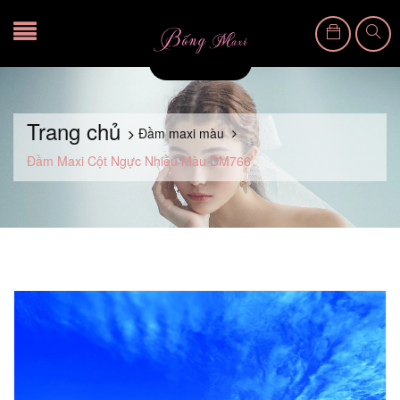
Trang chủ
Đầm maxi màu
Đầm Maxi Cột Ngực Nhiều Màu DM766