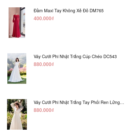
Đầm Maxi Tay Không Xẻ Đỏ DM765
400.000₫
Váy Cưới Phi Nhật Trắng Cúp Chéo DC543
880.000₫
Váy Cưới Phi Nhật Trắng Tay Phối Ren Lửng
DC554
880.000₫