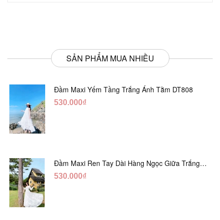
SẢN PHẨM MUA NHIỀU
Đầm Maxi Yếm Tầng Trắng Ánh Tằm DT808
530.000₫
Đầm Maxi Ren Tay Dài Hàng Ngọc Giữa Trắng
DT730
530.000₫