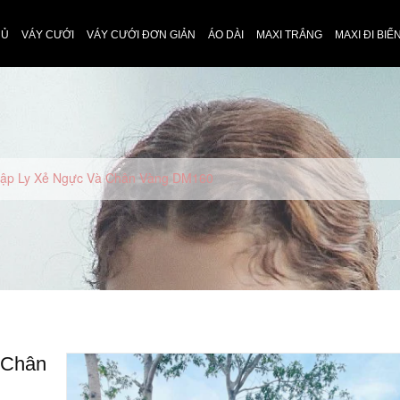
HỦ
VÁY CƯỚI
VÁY CƯỚI ĐƠN GIẢN
ÁO DÀI
MAXI TRẮNG
MAXI ĐI BIỂ
ập Ly Xẻ Ngực Và Chân Vàng DM160
 Chân