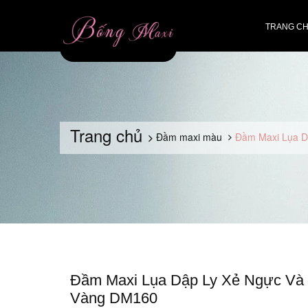
TRANG C
Trang chủ
Đầm maxi màu
Đầm Maxi Lụa D
Đầm Maxi Lụa Dập Ly Xẻ Ngực Và
Vàng DM160