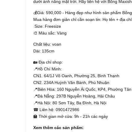
dưới ánh nắng mặt trời. Hãy liên hệ với Bống Maxisho
💰Giá: 590,000 - Hàng đẹp như hình sản phẩm Bống
Mua hàng đơn giản chỉ cần soạn tin: Họ tên + địa chỉ
Size: Freesize
🎨 Màu sắc: Vàng
Chất liệu: voan
Dài: 135cm
🏡 Địa chỉ shop:
📍Hồ Chí Minh:
CN1. 64/1J Võ Oanh, Phường 25, Bình Thạnh
CN2. 234A Huỳnh Văn Bánh, Phú Nhuận
📍Biên Hòa: 160 Nguyễn Ái Quốc, KP4, Phường Tân
📍Đà Nẵng: 297B Nguyễn Hoàng, Hải Châu
📍Hà Nội: 80 Sơn Tây, Ba Đình, Hà Nội
☎ Liên hệ: 0901472986
🏫 Thời gian mở cửa: 9h - 21h các ngày
Xem thêm các sản phẩm: