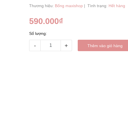
Thương hiệu:
Bống maxishop
|
Tình trạng:
Hết hàng
590.000₫
Số lượng:
-
+
Thêm vào giỏ hàng