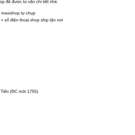
p để được tư vấn chi tiết nhé.
 maxishop tự chụp
 + số điện thoại shop ship tận nơi
 Tiến (ĐC mới 1755)