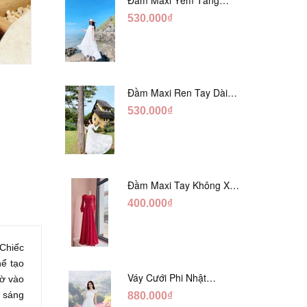
Trắng Ánh Tằm DT808
530.000₫
Đầm Maxi Ren Tay Dài
prev
next
Hàng Ngọc Giữa Trắng
530.000₫
DT730
Đầm Maxi Tay Không Xẻ
Đỏ DM765
400.000₫
Chiếc
hể tạo
Váy Cưới Phi Nhật
hờ vào
Trắng Cúp Chéo DC543
a sáng
880.000₫