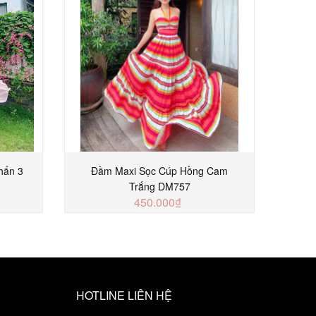
hấn 3
Đầm Maxi Sọc Cúp Hồng Cam
Đầm 
Trắng DM757
450.000₫
MUA NGAY
HOTLINE LIÊN HỆ