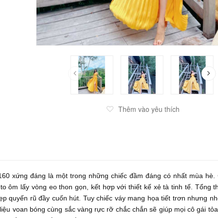
Thêm vào yêu thích
0 xứng đáng là một trong những chiếc đầm đáng có nhất mùa hè. 
 ôm lấy vòng eo thon gọn, kết hợp với thiết kế xẻ tà tinh tế. Tổng t
p quyến rũ đầy cuốn hút. Tuy chiếc váy mang họa tiết trơn nhưng n
t liệu voan bóng cùng sắc vàng rực rỡ chắc chắn sẽ giúp mọi cô gái tỏ