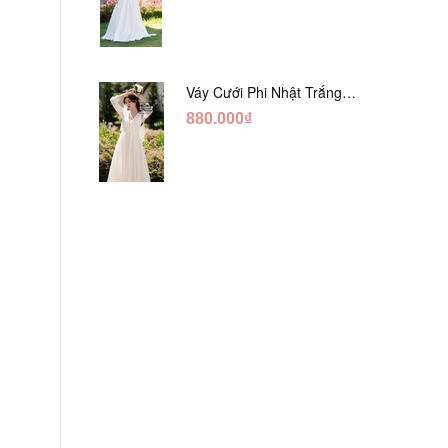
Váy Cưới Phi Nhật Trắng
Tay Phối Ren Lửng DC554
880.000₫