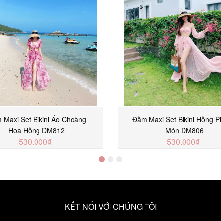
 Maxi Set Bikini Áo Choàng
Đầm Maxi Set Bikini Hồng P
Hoa Hồng DM812
Món DM806
530.000₫
530.000₫
MUA NGAY
MUA NGAY
KẾT NỐI VỚI CHÚNG TÔI