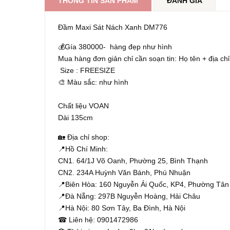
THÔNG TIN SẢN PHẨM
ĐÁNH GIÁ
Đầm Maxi Sát Nách Xanh DM776
💰Gía 380000- hàng đẹp như hình
Mua hàng đơn giản chỉ cần soạn tin: Họ tên + địa chỉ
Size : FREESIZE
🎨 Màu sắc: như hình
Chất liệu VOAN
Dài 135cm
🏡 Địa chỉ shop:
📍Hồ Chí Minh:
CN1. 64/1J Võ Oanh, Phường 25, Bình Thạnh
CN2. 234A Huỳnh Văn Bánh, Phú Nhuận
📍Biên Hòa: 160 Nguyễn Ái Quốc, KP4, Phường Tân
📍Đà Nẵng: 297B Nguyễn Hoàng, Hải Châu
📍Hà Nội: 80 Sơn Tây, Ba Đình, Hà Nội
☎ Liên hệ: 0901472986