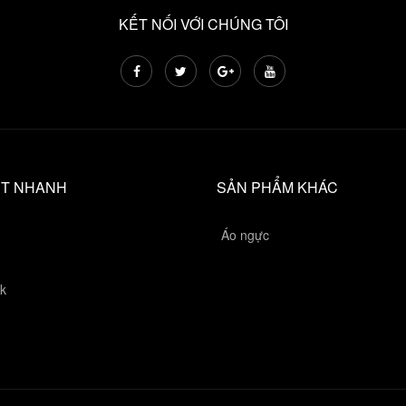
KẾT NỐI VỚI CHÚNG TÔI
ẾT NHANH
SẢN PHẨM KHÁC
Áo ngực
k