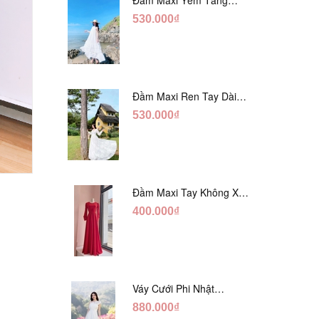
Trắng Ánh Tằm DT808
530.000₫
Đầm Maxi Ren Tay Dài
Hàng Ngọc Giữa Trắng
530.000₫
DT730
Đầm Maxi Tay Không Xẻ
Đỏ DM765
400.000₫
Váy Cưới Phi Nhật
Trắng Cúp Chéo DC543
880.000₫