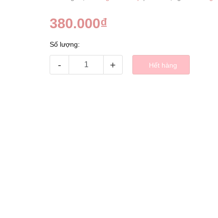
380.000₫
Số lượng:
-
+
Hết hàng