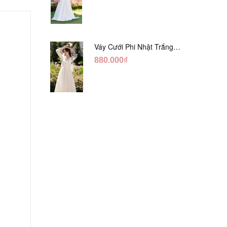
Váy Cưới Phi Nhật Trắng
Tay Phối Ren Lửng DC554
880.000₫