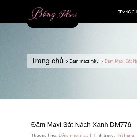
TRANG C
Trang chủ
Đầm maxi màu
Đầm Maxi Sát 
Đầm Maxi Sát Nách Xanh DM776
Thương hiệu:
Bống maxishop
|
Tình trạng:
Hết hàng