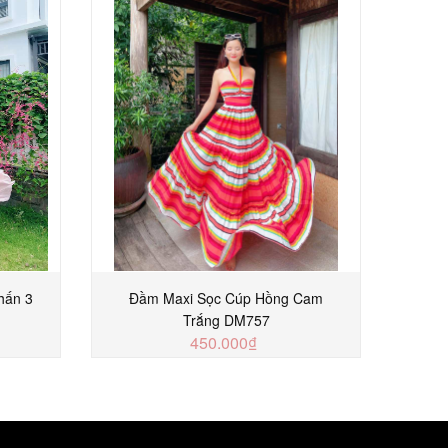
hấn 3
Đầm Maxi Sọc Cúp Hồng Cam
Đầm 
Trắng DM757
450.000₫
MUA NGAY