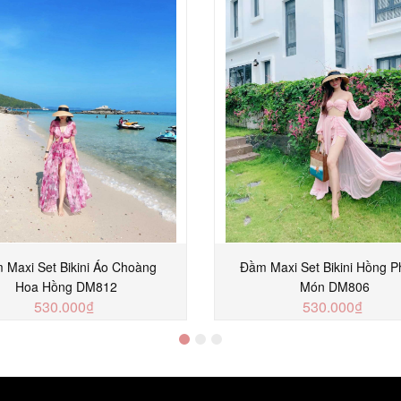
 Maxi Set Bikini Áo Choàng
Đầm Maxi Set Bikini Hồng P
Hoa Hồng DM812
Món DM806
530.000₫
530.000₫
MUA NGAY
MUA NGAY