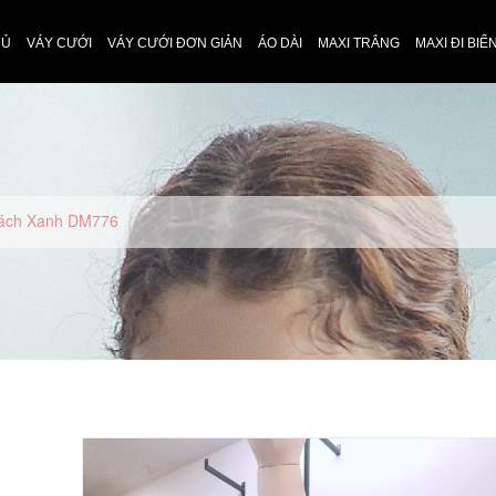
HỦ
VÁY CƯỚI
VÁY CƯỚI ĐƠN GIẢN
ÁO DÀI
MAXI TRẮNG
MAXI ĐI BIỂ
Nách Xanh DM776