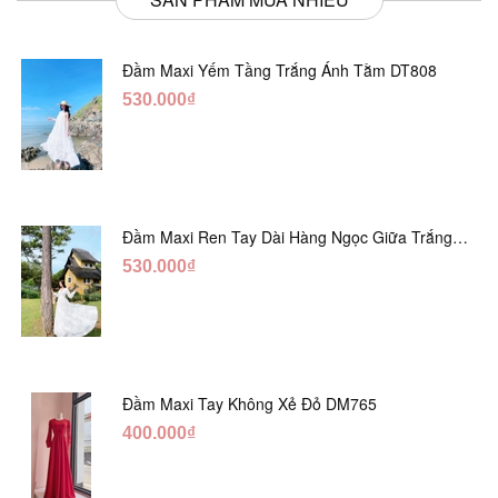
Đầm Maxi Yếm Tầng Trắng Ánh Tằm DT808
530.000₫
Đầm Maxi Ren Tay Dài Hàng Ngọc Giữa Trắng
DT730
530.000₫
Đầm Maxi Tay Không Xẻ Đỏ DM765
400.000₫