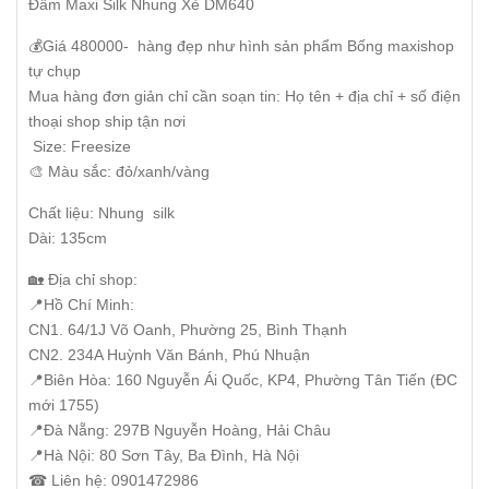
Đầm Maxi Silk Nhung Xẻ DM640
💰Giá 480000- hàng đẹp như hình sản phẩm Bống maxishop
tự chụp
Mua hàng đơn giản chỉ cần soạn tin: Họ tên + địa chỉ + số điện
thoại shop ship tận nơi
Size: Freesize
🎨 Màu sắc: đỏ/xanh/vàng
Chất liệu: Nhung silk
Dài: 135cm
🏡 Địa chỉ shop:
📍Hồ Chí Minh:
CN1. 64/1J Võ Oanh, Phường 25, Bình Thạnh
CN2. 234A Huỳnh Văn Bánh, Phú Nhuận
📍Biên Hòa: 160 Nguyễn Ái Quốc, KP4, Phường Tân Tiến (ĐC
mới 1755)
📍Đà Nẵng: 297B Nguyễn Hoàng, Hải Châu
📍Hà Nội: 80 Sơn Tây, Ba Đình, Hà Nội
☎ Liên hệ: 0901472986