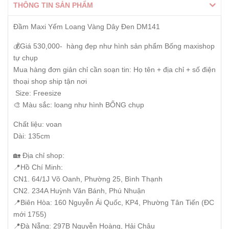
THÔNG TIN SẢN PHẨM
Đầm Maxi Yếm Loang Vàng Dây Đen DM141
💰Giá 530,000- hàng đẹp như hình sản phẩm Bống maxishop
tự chụp
Mua hàng đơn giản chỉ cần soạn tin: Họ tên + địa chỉ + số điện
thoại shop ship tận nơi
Size: Freesize
🎨 Màu sắc: loang như hình BỐNG chụp
Chất liệu: voan
Dài: 135cm
🏡 Địa chỉ shop:
📍Hồ Chí Minh:
CN1. 64/1J Võ Oanh, Phường 25, Bình Thạnh
CN2. 234A Huỳnh Văn Bánh, Phú Nhuận
📍Biên Hòa: 160 Nguyễn Ái Quốc, KP4, Phường Tân Tiến (ĐC
mới 1755)
📍Đà Nẵng: 297B Nguyễn Hoàng, Hải Châu