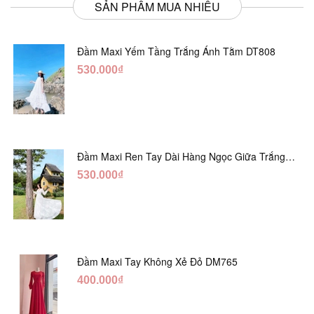
SẢN PHẨM MUA NHIỀU
Đầm Maxi Yếm Tầng Trắng Ánh Tằm DT808
530.000₫
Đầm Maxi Ren Tay Dài Hàng Ngọc Giữa Trắng
DT730
530.000₫
Đầm Maxi Tay Không Xẻ Đỏ DM765
400.000₫