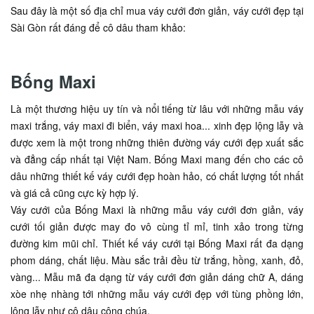
Sau đây là một số địa chỉ mua váy cưới đơn giản, váy cưới đẹp tại
Sài Gòn rất đáng để cô dâu tham khảo:
Bống Maxi
Là một thương hiệu uy tín và nổi tiếng từ lâu với những mẫu váy
maxi trắng, váy maxi đi biển, váy maxi hoa... xinh đẹp lộng lẫy và
được xem là một trong những thiên đường váy cưới đẹp xuất sắc
và đẳng cấp nhất tại Việt Nam. Bống Maxi mang đến cho các cô
dâu những thiết kế váy cưới đẹp hoàn hảo, có chất lượng tốt nhất
và giá cả cũng cực kỳ hợp lý.
Váy cưới của Bống Maxi là những mẫu váy cưới đơn giản, váy
cưới tối giản được may đo vô cùng tỉ mỉ, tinh xảo trong từng
đường kim mũi chỉ. Thiết kế váy cưới tại Bống Maxi rất đa dạng
phom dáng, chất liệu. Màu sắc trải đều từ trắng, hồng, xanh, đỏ,
vàng... Mẫu mã đa dạng từ váy cưới đơn giản dáng chữ A, dáng
xòe nhẹ nhàng tới những mẫu váy cưới đẹp với tùng phồng lớn,
lộng lẫy như cô dâu công chúa.