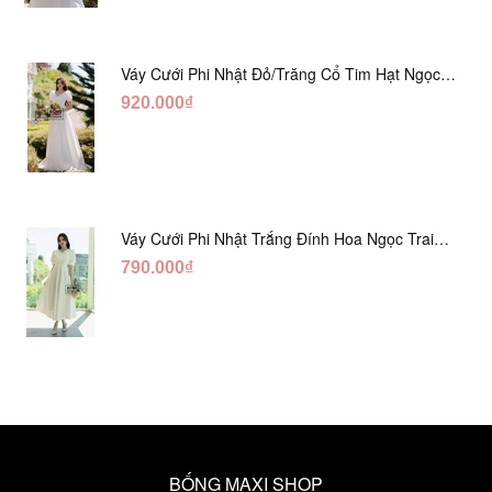
Váy Cưới Phi Nhật Đỏ/Trăng Cổ Tim Hạt Ngọc
DC548
920.000₫
Váy Cưới Phi Nhật Trắng Đính Hoa Ngọc Trai
Lửng DC465
790.000₫
BỐNG MAXI SHOP