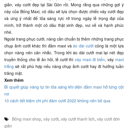
giản, váy cưới đẹp tại Sài Gòn rồi. Mong rằng qua những gợi ý
này của Bống Maxi, cô dâu sẽ lựa chọn được chiếc váy cưới đẹp
và ưng ý nhất để tỏa sáng rực rỡ trong ngày lễ trọng đại của
mình, trở thành một cô dâu thật xinh đẹp, vui vẻ và hạnh phúc
nhé.
Ngoài trang phục cưới, nàng cần chuẩn bị thêm những trang phục
chụp ảnh cưới khác thì đầm maxi và
áo dài cưới
cũng là một lựa
chọn nàng nên cân nhắc. Trong khi áo dài cưới mai lại nét đẹp
truyền thống cho lễ ăn hỏi, lễ cưới thì
váy maxi đi biển
, váy
maxi
trắng
sẽ rất phù hợp nếu nàng chụp ảnh cưới hay đi hưởng tuần
trăng mật.
Xem thêm
Bí quyết giúp nàng tự tin tỏa sáng khi diện đầm maxi hở lưng cột
nơ
10 cách tiết kiệm chi phí đám cưới 2022 không nên bỏ qua
Bống maxi shop
,
váy cưới
,
váy cưới thanh lịch
,
váy cưới đơn
giản