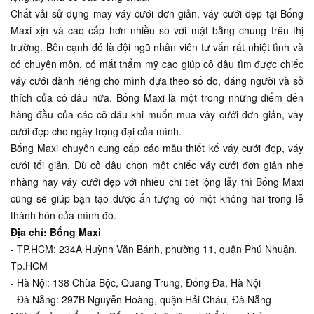
Chất vải sử dụng may váy cưới đơn giản, váy cưới đẹp tại Bống
Maxi xịn và cao cấp hơn nhiều so với mặt bằng chung trên thị
trường. Bên cạnh đó là đội ngũ nhân viên tư vấn rất nhiệt tình và
có chuyên môn, có mắt thẩm mỹ cao giúp cô dâu tìm được chiếc
váy cưới dành riêng cho mình dựa theo số đo, dáng người và sở
thích của cô dâu nữa. Bống Maxi là một trong những điểm đến
hàng đầu của các cô dâu khi muốn mua váy cưới đơn giản, váy
cưới đẹp cho ngày trọng đại của mình.
Bống Maxi chuyên cung cấp các mẫu thiết kế váy cưới đẹp, váy
cưới tối giản. Dù cô dâu chọn một chiếc váy cưới đơn giản nhẹ
nhàng hay váy cưới đẹp với nhiều chi tiết lộng lẫy thì Bống Maxi
cũng sẽ giúp bạn tạo được ấn tượng có một không hai trong lễ
thành hôn của mình đó.
Địa chỉ: Bống Maxi
- TP.HCM: 234A Huỳnh Văn Bánh, phường 11, quận Phú Nhuận,
Tp.HCM
- Hà Nội: 138 Chùa Bộc, Quang Trung, Đống Đa, Hà Nội
- Đà Nẵng: 297B Nguyễn Hoàng, quận Hải Châu, Đà Nẵng