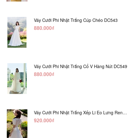
Váy Cưới Phi Nhật Trắng Cúp Chéo DC543
880.000₫
Váy Cưới Phi Nhật Trắng Cổ V Hàng Nút DC549
880.000₫
Váy Cưới Phi Nhật Trắng Xếp Li Eo Lưng Ren
DC547
920.000₫