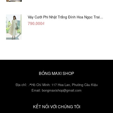
Váy Cưới Phi Nhật Trắng Đính Hoa Ngọc Trai
Lửng DC465
790.000₫
BỐNG MAXI SHOP
Địa chỉ: 📍Hồ Chí Minh: 117 Hoa Lan, Phường Cầu Kiệu
Email:
bongmaxishop@gmail.com
KẾT NỐI VỚI CHÚNG TÔI