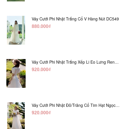
Váy Cưới Phi Nhật Trắng Cổ V Hàng Nút DC549
880.000₫
Váy Cưới Phi Nhật Trắng Xếp Li Eo Lưng Ren
DC547
920.000₫
Váy Cưới Phi Nhật Đỏ/Trăng Cổ Tim Hạt Ngọc
DC548
920.000₫