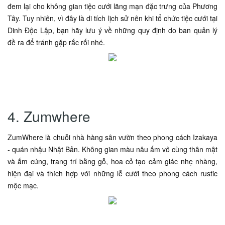
đem lại cho không gian tiệc cưới lãng mạn đặc trưng của Phương
Tây. Tuy nhiên, vì đây là di tích lịch sử nên khi tổ chức tiệc cưới tại
Dinh Độc Lập, bạn hãy lưu ý về những quy định do ban quản lý
đề ra để tránh gặp rắc rối nhé.
4. Zumwhere
ZumWhere là chuỗi nhà hàng sân vườn theo phong cách Izakaya
- quán nhậu Nhật Bản. Không gian màu nâu ấm vô cùng thân mật
và ấm cúng, trang trí bằng gỗ, hoa cỏ tạo cảm giác nhẹ nhàng,
hiện đại và thích hợp với những lễ cưới theo phong cách rustic
mộc mạc.