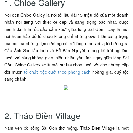
1. Chloe Gallery
Nói đến Chloe Galley là nói tới lâu đài 15 triệu đô của một doanh
nhân nổi tiếng với thiết kế đẹp và sang trọng bậc nhất, được
mệnh danh là “ốc đảo cảm xúc” giữa lòng Sài Gòn. Đây là một
nơi hoàn hảo để tổ chức không chỉ những event lớn sang trọng
mà còn cả những tiệc cưới ngoài trời lãng mạn với vị trí hướng ra
Cầu Ánh Sao lấp lánh và Hồ Bán Nguyệt, mang tới trải nghiệm
tuyệt vời cùng không gian thiên nhiên yên tĩnh ngay giữa lòng Sài
Gòn. Chloe Gallery sẽ là một sự lựa chọn tuyệt vời cho những cặp
đôi muốn
tổ chức tiệc cưới theo phong cách
hoàng gia, quý tộc
sang chảnh.
2. Thảo Điền Village
Nằm ven bờ sông Sài Gòn thơ mộng, Thảo Điền Village là một