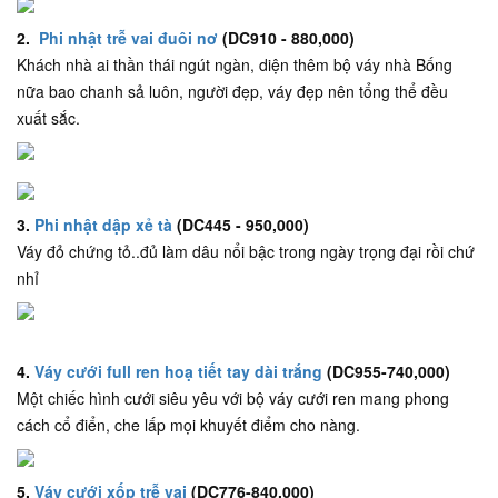
2.
Phi nhật trễ vai đuôi nơ
(DC910 - 880,000)
Khách nhà ai thần thái ngút ngàn, diện thêm bộ váy nhà Bống
nữa bao chanh sả luôn, người đẹp, váy đẹp nên tổng thể đều
xuất sắc.
3.
Phi nhật dập xẻ tà
(DC445 - 950,000)
Váy đỏ chứng tỏ..đủ làm dâu nổi bậc trong ngày trọng đại rồi chứ
nhỉ
4.
Váy cưới full ren hoạ tiết tay dài trắng
(DC955-740,000)
Một chiếc hình cưới siêu yêu với bộ váy cưới ren mang phong
cách cổ điển, che lấp mọi khuyết điểm cho nàng.
5.
Váy cưới xốp trễ vai
(DC776-840,000)