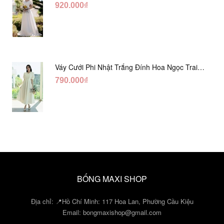
DC548
920.000₫
Váy Cưới Phi Nhật Trắng Đính Hoa Ngọc Trai
Lửng DC465
790.000₫
BỐNG MAXI SHOP
Địa chỉ: 📍Hồ Chí Minh: 117 Hoa Lan, Phường Cầu Kiệu
Email:
bongmaxishop@gmail.com