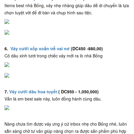
Items best nhà Bống, váy nhẹ nhàng giúp dâu dễ di chuyển là lựa
chọn tuyệt vời để đi bàn và chụp hình sau tiệc.
6.
Váy cưới xốp xoắn trễ vai nơ
(DC450 -880,00)
Cô dâu xinh tươi trong chiếc váy mới ra lò nhà Bống
7.
Váy cưới dâu hoa tuyết
( DC950 - 1,050,000)
Vẫn là em best sale này, luôn đồng hành cùng dâu.
Nàng chưa tìm được váy ưng ý cứ inbox nhẹ cho Bống nhé, luôn
sẵn sàng chờ tư vấn giúp nàng chọn ra được sản phẩm phù hợp