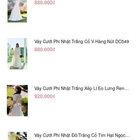
880.000₫
Váy Cưới Phi Nhật Trắng Cổ V Hàng Nút DC549
880.000₫
Váy Cưới Phi Nhật Trắng Xếp Li Eo Lưng Ren
DC547
920.000₫
Váy Cưới Phi Nhật Đỏ/Trăng Cổ Tim Hạt Ngọc