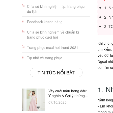
Chia sẻ kinh nghiệm, tip, trang phục
1. N
du lịch
2. N
Feedback khách hàng
3. T
Chia sẻ kinh nghiệm về chuẩn bị
trang phục cưới hỏi
Khi chúng
Trang phục maxi hot trend 2021
tìm kiếm.
yêu đôi l
Tip nhỏ về trang phục
Ngoài n
con tim c
TIN TỨC NỔI BẬT
1. N
Váy cưới màu hồng dâu:
Ý nghĩa & Gợi ý những
Nằm lòng
thiết kế đẹp nhất
07/10/2025
- Em khôn
mong muố