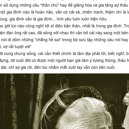
 sử dụng những câu "thần chú" hay để giảng hòa và gia tăng sự thấu 
ột gia đình nào là hoàn hảo, vẫn có cãi vã, chiến tranh, thậm chí là 
ùng, gia đình vẫn là gia đình... tình yêu luôn luôn hiện hữu.
o giờ lúc nào cũng nghĩ tới sĩ diện bản thân, nhất là trong gia đình.
diện đàn ông rất cao, đã sống với nhau thì cần bỏ cái này sang một bê
 nói dí dỏm những "chẳng hề sai" trong bộ sưu tập những câu nói hay 
, vợ rất tuyệt vời"
ời cùng chung sống, cái cần thiết chính là tâm địa phải tốt, biết nghĩ
đựng, tới cuối đời có được một người bạn già tâm ý tương thông, thấu hiể
 dài, chỉ sợ già rồi, đến lúc nhắm mắt xuôi tay vẫn còn tiếc nuối.