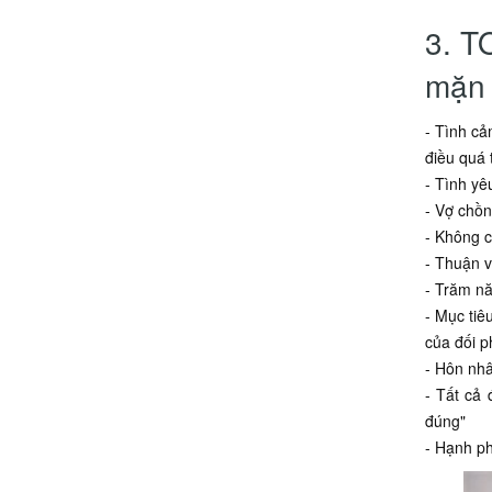
3. T
mặn
- Tình cả
điều quá 
- Tình yê
- Vợ chồn
- Không c
- Thuận v
- Trăm nă
- Mục tiê
của đối p
- Hôn nhâ
- Tất cả
đúng"
- Hạnh ph