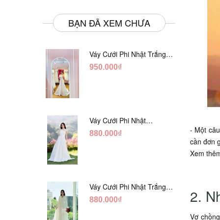
BẠN ĐÃ XEM CHƯA
Váy Cưới Phi Nhật Trắng
Đuôi Cá DC998
950.000₫
Váy Cưới Phi Nhật
- Một câu
Trắng Cúp Chéo DC543
880.000₫
cần đơn g
Xem thê
Váy Cưới Phi Nhật Trắng
2. N
Cổ V Hàng Nút DC549
880.000₫
Vợ chồng 