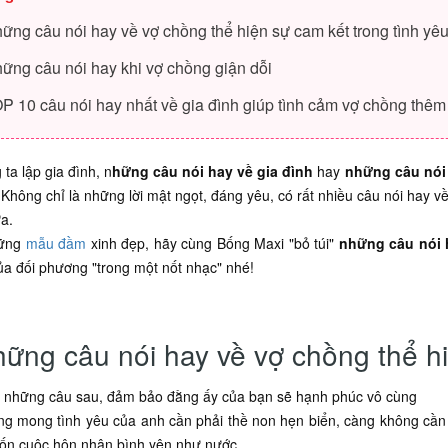
hững câu nói hay về vợ chồng thể hiện sự cam kết trong tình yê
hững câu nói hay khi vợ chồng giận dỗi
OP 10 câu nói hay nhất về gia đình giúp tình cảm vợ chồng thê
 ta lập gia đình, n
hững câu nói hay về gia đình
hay
những câu nói
 Không chỉ là những lời mật ngọt, đáng yêu, có rất nhiều câu nói hay về
ứa.
hững
mẫu đầm
xinh đẹp, hãy cùng Bống Maxi "bỏ túi"
những câu nói 
ủa đối phương "trong một nốt nhạc" nhé!
hững câu nói hay về vợ chồng thể hi
 những câu sau, đảm bảo đằng ấy của bạn sẽ hạnh phúc vô cùng
g mong tình yêu của anh cần phải thề non hẹn biển, càng không cần an
n cuộc hôn nhân bình yên như nước.