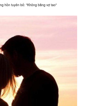
ùng hồn tuyên bố: "Không bằng vợ tao"