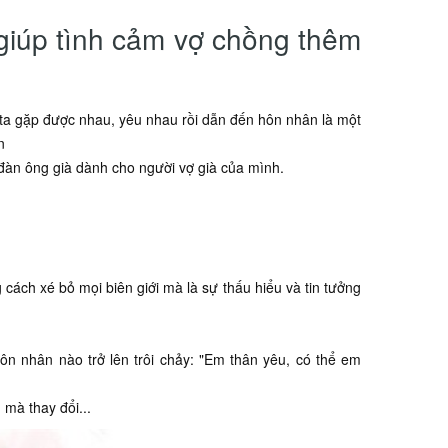
 giúp tình cảm vợ chồng thêm
g ta gặp được nhau, yêu nhau rồi dẫn đến hôn nhân là một
n
i đàn ông già dành cho người vợ già của mình.
ách xé bỏ mọi biên giới mà là sự thấu hiểu và tin tưởng
n nhân nào trở lên trôi chảy: "Em thân yêu, có thể em
 mà thay đổi...