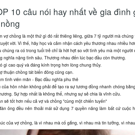
OP 10 câu nói hay nhất về gia đình
 nồng
m vợ chồng là một thứ gì đó rất thiêng liêng, giữa 7 tỷ người mà chún
tuyệt vời. Vì thế, hãy học và cảm nhận cách yêu thương nhau nhiều hơ
u chúng ra có trong tuổi trẻ chỉ là hời hợt so với tình yêu mà một ngườ
g nghĩa nặng tình sâu. Thương nhau đến lúc bạc đầu còn thương.
ó gì cao quý và đáng kính trọng hơn lòng chung thủy.
ợ thuận chồng tát biển đông cũng cạn.
m tình viên mãn - Bạc đầu nghĩa phu thê
u của hôn nhân không phải để tạo ra sự tương đồng nhanh chóng bằng c
hương. Sự hợp nhất là không thể, nhưng sự sẻ chia là vĩnh cửu.
n sẽ tốt hơn nếu cả vợ và chồng "cùng một chiến tuyến"
 đàn ông đều nên thoải mái sử dụng 7 quyền năng làm bất cứ cuộc hô
úc của vợ chồng, là vì nhau mà cố gắng, vì nhau mà tin tưởng, vì nhau