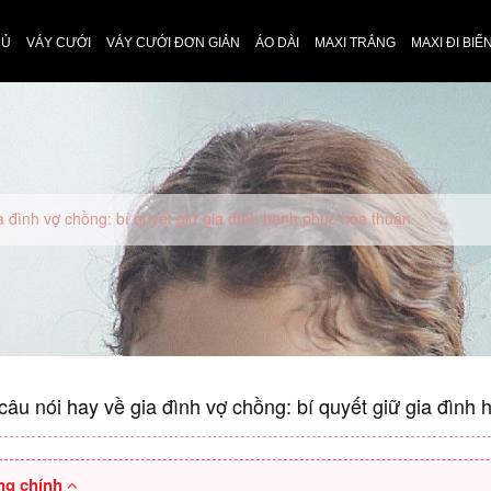
HỦ
VÁY CƯỚI
VÁY CƯỚI ĐƠN GIẢN
ÁO DÀI
MAXI TRẮNG
MAXI ĐI BIỂ
 đình vợ chồng: bí quyết giữ gia đình hạnh phúc hòa thuận
âu nói hay về gia đình vợ chồng: bí quyết giữ gia đình
ng chính