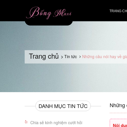
TRANG C
Trang chủ
Tin tức
Những câu nói hay về gia
Những c
DANH MỤC TIN TỨC
Chia sẻ kinh nghiệm cưới hỏi
Nội du