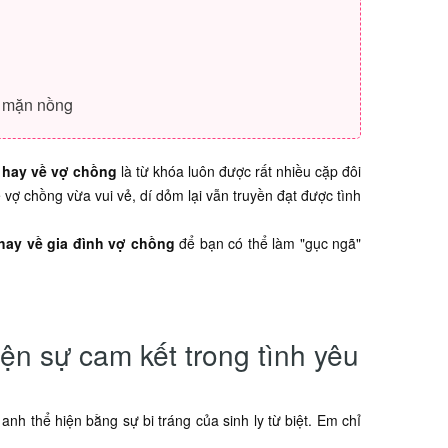
u
m mặn nồng
 hay về vợ chồng
là từ khóa luôn được rất nhiều cặp đôi
 vợ chồng vừa vui vẻ, dí dỏm lại vẫn truyền đạt được tình
hay về gia đình vợ chồng
để bạn có thể làm "gục ngã"
ện sự cam kết trong tình yêu
h thể hiện bằng sự bi tráng của sinh ly từ biệt. Em chỉ