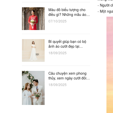
- Người c
Màu đỏ biểu tượng cho
- Một ngư
điều gì? Những mẫu áo
dài đỏ cô dâu tuyệt đẹp
07/10/2025
Bí quyết giúp bạn có bộ
ảnh áo cưới đẹp tại
Studio
18/09/2025
Câu chuyện xem phong
thủy, xem ngày cưới đối
với vợ chồng khắc tuổi
18/09/2025