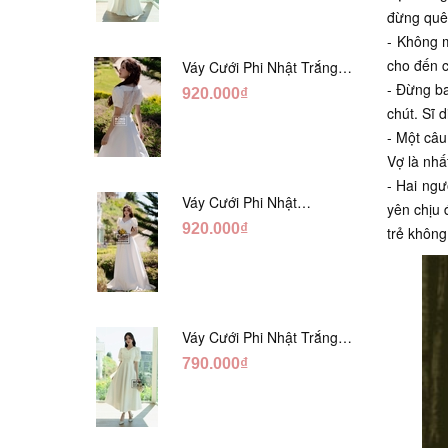
đừng quên
- Không m
cho đến c
Váy Cưới Phi Nhật Trắng
Xếp Li Eo Lưng Ren
- Đừng ba
920.000₫
DC547
chút. Sĩ 
- Một câu
Vợ là nhất
- Hai ngư
Váy Cưới Phi Nhật
yên chịu 
Đỏ/Trăng Cổ Tim Hạt
920.000₫
trẻ không
Ngọc DC548
Váy Cưới Phi Nhật Trắng
Đính Hoa Ngọc Trai Lửng
790.000₫
DC465