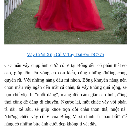
Váy Cưới Xốp Cổ V Tay Dài Đỏ DC775
Các mẫu váy chụp ảnh cưới cổ V tại Bống đều có phần thắt eo
cao, giúp tôn lên vòng eo con kiến, cùng những đường cong
quyến rũ. Với những nàng dâu mi nhon, Bống khuyên nàng nên
chọn mẫu váy ngắn đến mắt cá chân, tà váy không quá rộng, sẽ
hạn chế việc bị "nuốt dáng", mang đến cảm giác cao hơn, đồng
thời cũng dễ dàng di chuyển. Ngược lại, một chiếc váy với phần
tà dài, xẻ sâu, sẽ giúp khoe trọn đôi chân thon thả, nuột nà.
Những chiếc váy cổ V của Bống Maxi chính là “bảo bối” để
nàng có những bức ảnh cưới đẹp không tì vết đấy.