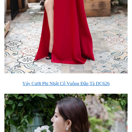
Váy Cưới Phi Nhật Cổ Vuông Đắp Tà DC626