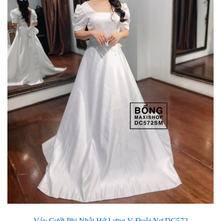
Váy Cưới Phi Nhật Hở Lưng V Đuôi Nơ DC572