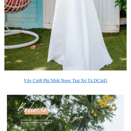
Váy Cưới Phi Nhật Ngọc Trai Xẻ Tà DC445