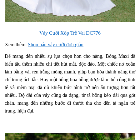
Váy Cưới Xốp Trễ Vai DC776
Xem thêm:
Shop bán váy cưới đơn giản
Để mang đến nhiều sự lựa chọn hơn cho nàng, Bống Maxi đã
biến tấu thêm nhiều chi tiết hút mắt, độc đáo. Một chiếc nơ xoắn
làm bằng vải ren trắng mỏng manh, giúp bạn hóa thành nàng thơ
chỉ trong tích tắc. Hay một bông hoa hồng được làm thủ công tinh
tế và mềm mại đã đủ khiến bức hình trở nên ấn tượng hơn rất
nhiều. Độ dài của váy cũng đa dạng, từ tà bồng kéo dài qua gót
chân, mang đến những bước đi thướt tha cho đến tà ngắn trẻ
trung, hiện đại.