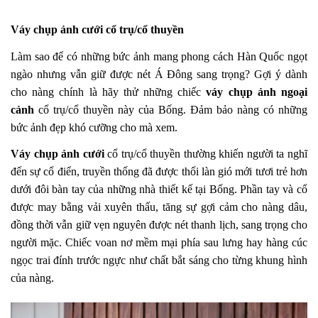
Váy chụp ảnh cưới cổ trụ/cổ thuyền
Làm sao để có những bức ảnh mang phong cách Hàn Quốc ngọt
ngào nhưng vẫn giữ được nét Á Đông sang trọng? Gợi ý dành
cho nàng chính là hãy thử những chiếc
váy chụp ảnh ngoại
cảnh
cổ trụ/cổ thuyền này của Bống. Đảm bảo nàng có những
bức ảnh đẹp khó cưỡng cho mà xem.
Váy chụp ảnh cưới
cổ trụ/cổ thuyền thường khiến người ta nghĩ
đến sự cổ điển, truyền thống đã được thổi làn gió mới tươi trẻ hơn
dưới đôi bàn tay của những nhà thiết kế tại Bống. Phần tay và cổ
được may bằng vải xuyên thấu, tăng sự gợi cảm cho nàng dâu,
đồng thời vẫn giữ vẹn nguyên được nét thanh lịch, sang trọng cho
người mặc. Chiếc voan nơ mềm mại phía sau lưng hay hàng cúc
ngọc trai đính trước ngực như chất bắt sáng cho từng khung hình
của nàng.