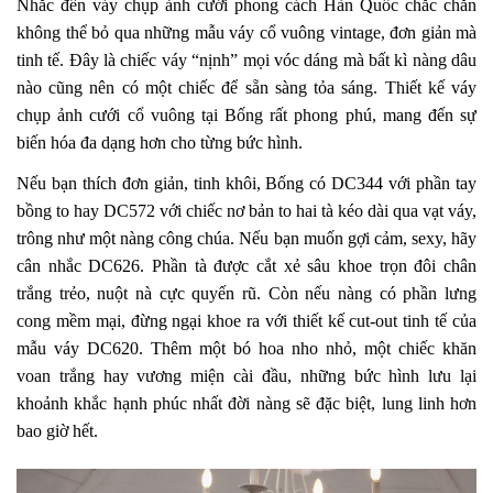
Nhắc đến váy chụp ảnh cưới phong cách Hàn Quốc chắc chắn
không thể bỏ qua những mẫu váy cổ vuông vintage, đơn giản mà
tinh tế. Đây là chiếc váy “nịnh” mọi vóc dáng mà bất kì nàng dâu
nào cũng nên có một chiếc để sẵn sàng tỏa sáng. Thiết kế váy
chụp ảnh cưới cổ vuông tại Bống rất phong phú, mang đến sự
biến hóa đa dạng hơn cho từng bức hình.
Nếu bạn thích đơn giản, tinh khôi, Bống có DC344 với phần tay
bồng to hay DC572 với chiếc nơ bản to hai tà kéo dài qua vạt váy,
trông như một nàng công chúa. Nếu bạn muốn gợi cảm, sexy, hãy
cân nhắc DC626. Phần tà được cắt xẻ sâu khoe trọn đôi chân
trắng trẻo, nuột nà cực quyến rũ. Còn nếu nàng có phần lưng
cong mềm mại, đừng ngại khoe ra với thiết kế cut-out tinh tế của
mẫu váy DC620. Thêm một bó hoa nho nhỏ, một chiếc khăn
voan trắng hay vương miện cài đầu, những bức hình lưu lại
khoảnh khắc hạnh phúc nhất đời nàng sẽ đặc biệt, lung linh hơn
bao giờ hết.