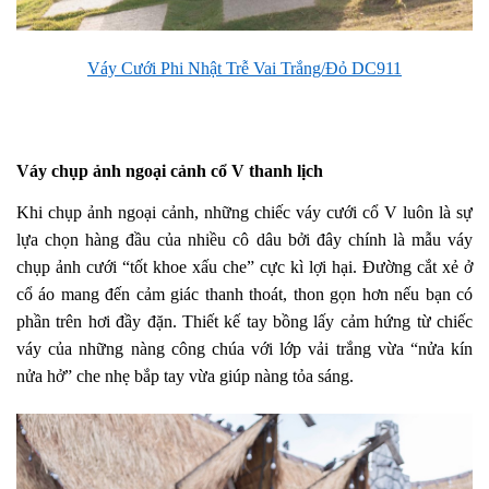
Váy Cưới Phi Nhật Trễ Vai Trắng/Đỏ DC911
Váy chụp ảnh ngoại cảnh cổ V thanh lịch
Khi chụp ảnh ngoại cảnh, những chiếc váy cưới cổ V luôn là sự
lựa chọn hàng đầu của nhiều cô dâu bởi đây chính là mẫu váy
chụp ảnh cưới “tốt khoe xấu che” cực kì lợi hại. Đường cắt xẻ ở
cổ áo mang đến cảm giác thanh thoát, thon gọn hơn nếu bạn có
phần trên hơi đầy đặn. Thiết kế tay bồng lấy cảm hứng từ chiếc
váy của những nàng công chúa với lớp vải trắng vừa “nửa kín
nửa hở” che nhẹ bắp tay vừa giúp nàng tỏa sáng.