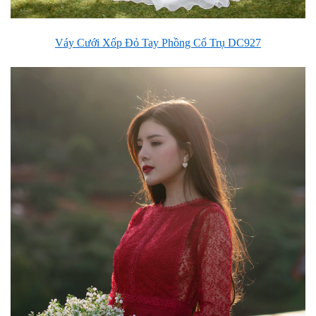
Váy Cưới Xốp Đỏ Tay Phồng Cổ Trụ DC927